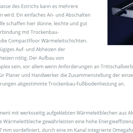
 Masse des Estrichs kann es mehrere
 wird. Ein einfaches An- und Abschalten
fe schaffen hier dünne, leichte und gut
Verbindung mit Trockenbau-
 die CompactFloor Wärmeleitschichten.
ügiges Auf- und Abheizen der
eizen nötig. Der Aufbau von
lex sein, vor allem wenn Anforderungen an Trittschallver
 für Planer und Handwerker die Zusammenstellung der einze
rderungen abgestimmte Trockenbau-Fußbodenheizung an.
nt mit werksseitig aufgeklebten Wärmeleitblechen aus Alum
ie Wärmeleitbleche gewährleisten eine hohe Energieeffizie
 mm vordefiniert, durch eine im Kanal integrierte Omegaform