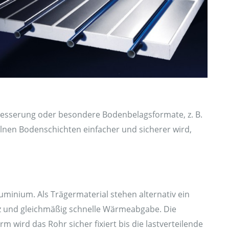
besserung oder besondere Bodenbelagsformate, z. B.
lnen Bodenschichten einfacher und sicherer wird,
inium. Als Trägermaterial stehen alternativ ein
nz und gleichmäßig schnelle Wärmeabgabe. Die
 wird das Rohr sicher fixiert bis die lastverteilende