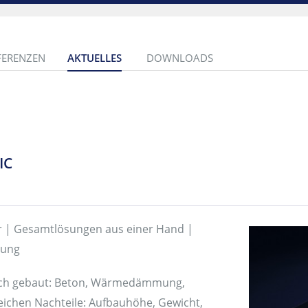
FERENZEN
AKTUELLES
DOWNLOADS
IC
 | Gesamtlösungen aus einer Hand |
rung
eich gebaut: Beton, Wärmedämmung,
leichen Nachteile: Aufbauhöhe, Gewicht,