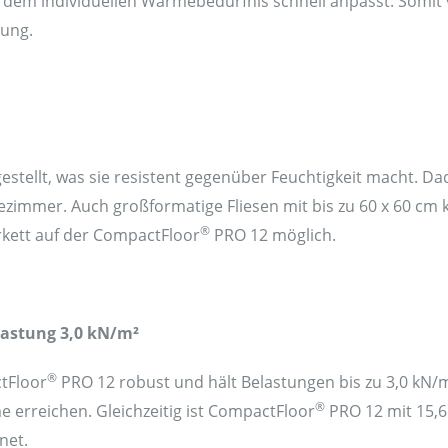
h dem individuellen Wärmebedürfnis schnell anpasst. Somit
tung.
stellt, was sie resistent gegenüber Feuchtigkeit macht. Da
ezimmer. Auch großformatige Fliesen mit bis zu 60 x 60 cm 
®
kett auf der CompactFloor
PRO 12 möglich.
lastung 3,0 kN/m²
®
tFloor
PRO 12 robust und hält Belastungen bis zu 3,0 kN/m²
®
 erreichen. Gleichzeitig ist CompactFloor
PRO 12 mit 15,6 
net.